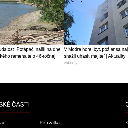
dalosť: Potápači našli na dne
V Modre horel byt, požiar sa na
kého ramena telo 46-ročnej
snažil uhasiť majiteľ | Aktuality
Aktuality
SKÉ ČASTI
va
Petržalka
K