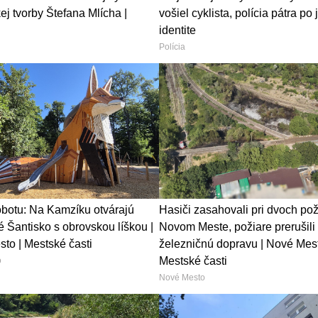
ej tvorby Štefana Mlícha |
vošiel cyklista, polícia pátra po
identite
Polícia
obotu: Na Kamzíku otvárajú
Hasiči zasahovali pri dvoch pož
 Šantisko s obrovskou líškou |
Novom Meste, požiare prerušili
to | Mestské časti
železničnú dopravu | Nové Mest
Mestské časti
o
Nové Mesto