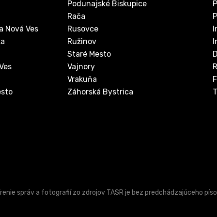
Podunajské Biskupice
P
Rača
P
a Nová Ves
Rusovce
I
ka
Ružinov
I
Staré Mesto
D
 Ves
Vajnory
Vrakuňa
F
sto
Záhorská Bystrica
T
šírenie správ a fotografií zo zdrojov TASR je bez predchádzajúceho 