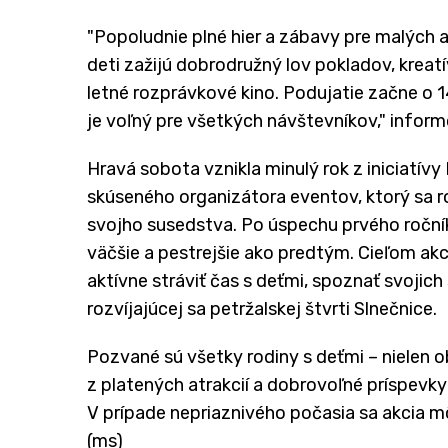
"Popoludnie plné hier a zábavy pre malých 
deti zažijú dobrodružný lov pokladov, kreatí
letné rozprávkové kino. Podujatie začne o 
je voľný pre všetkých návštevníkov," inform
Hravá sobota vznikla minulý rok z iniciatív
skúseného organizátora eventov, ktorý sa r
svojho susedstva. Po úspechu prvého ročníka
väčšie a pestrejšie ako predtým. Cieľom ak
aktívne stráviť čas s deťmi, spoznať svojic
rozvíjajúcej sa petržalskej štvrti Slnečnice.
Pozvané sú všetky rodiny s deťmi – nielen ob
z platených atrakcií a dobrovoľné príspevky 
V prípade nepriaznivého počasia sa akcia mô
(ms)