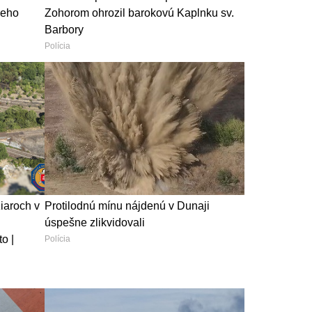
 jeho
Zohorom ohrozil barokovú Kaplnku sv.
Barbory
Polícia
iaroch v
Protilodnú mínu nájdenú v Dunaji
úspešne zlikvidovali
o |
Polícia