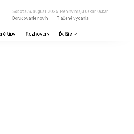
Sobota, 8. august 2026, Meniny majú Oskar, Oskar
Doručovanie novín
Tlačené vydania
ré tipy
Rozhovory
Ďalšie