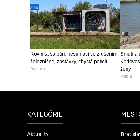
Rovinka sa búri, nesúhlasí so zrušením
Smutná u
železničnej zastávky, chystá petíciu
Karloves
ženy
Doprava
Polícia
KATEGÓRIE
MEST
Aktuality
Bratisla