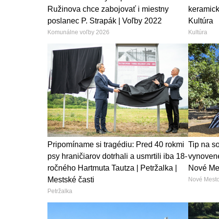
Ružinova chce zabojovať i miestny
keramick
poslanec P. Strapák | Voľby 2022
Kultúra
Komunálne voľby 2026
Kultúra
Pripomíname si tragédiu: Pred 40 rokmi
Tip na s
psy hraničiarov dotrhali a usmrtili iba 18-
vynovené
ročného Hartmuta Tautza | Petržalka |
Nové Mes
Mestské časti
Nové Mest
Petržalka