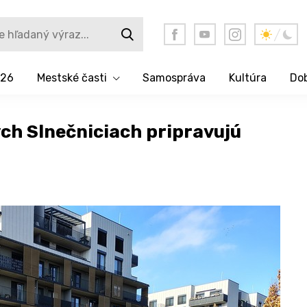
026
Mestské časti
Samospráva
Kultúra
Dob
ých Slnečniciach pripravujú