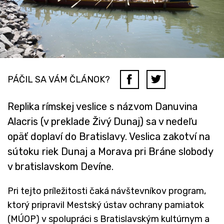
PÁČIL SA VÁM ČLÁNOK?
Replika rímskej veslice s názvom Danuvina
Alacris (v preklade Živý Dunaj) sa v nedeľu
opäť doplaví do Bratislavy. Veslica zakotví na
sútoku riek Dunaj a Morava pri Bráne slobody
v bratislavskom Devíne.
Pri tejto príležitosti čaká návštevníkov program,
ktorý pripravil Mestský ústav ochrany pamiatok
(MÚOP) v spolupráci s Bratislavským kultúrnym a