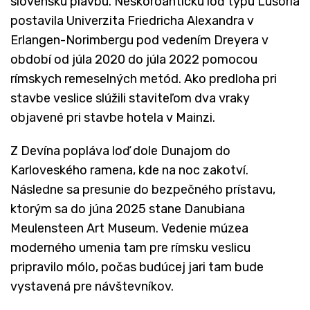
slovenskú plavbu. Neskoroantickú loď typu Lusoria
postavila Univerzita Friedricha Alexandra v
Erlangen-Norimbergu pod vedením Dreyera v
období od júla 2020 do júla 2022 pomocou
rímskych remeselných metód. Ako predloha pri
stavbe veslice slúžili staviteľom dva vraky
objavené pri stavbe hotela v Mainzi.
Z Devína popláva loď dole Dunajom do
Karloveského ramena, kde na noc zakotví.
Následne sa presunie do bezpečného prístavu,
ktorým sa do júna 2025 stane Danubiana
Meulensteen Art Museum. Vedenie múzea
moderného umenia tam pre rímsku veslicu
pripravilo mólo, počas budúcej jari tam bude
vystavená pre návštevníkov.