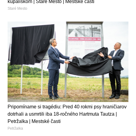
kúpaliskom | Staré Mesto | Mestské časti
Staré Mesto
Pripomíname si tragédiu: Pred 40 rokmi psy hraničiarov
dotrhali a usmrtili iba 18-ročného Hartmuta Tautza |
Petržalka | Mestské časti
Petržalka