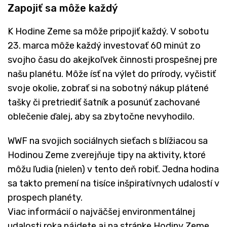
Zapojiť sa môže každý
K Hodine Zeme sa môže pripojiť každý. V sobotu
23. marca môže každý investovať 60 minút zo
svojho času do akejkoľvek činnosti prospešnej pre
našu planétu. Môže ísť na výlet do prírody, vyčistiť
svoje okolie, zobrať si na sobotný nákup plátené
tašky či pretriediť šatník a posunúť zachované
oblečenie ďalej, aby sa zbytočne nevyhodilo.
WWF na svojich sociálnych sieťach s blížiacou sa
Hodinou Zeme zverejňuje tipy na aktivity, ktoré
môžu ľudia (nielen) v tento deň robiť. Jedna hodina
sa takto premení na tisíce inšpiratívnych udalostí v
prospech planéty.
Viac informácií o najväčšej environmentálnej
udalosti roka nájdete aj na stránke Hodiny Zeme.