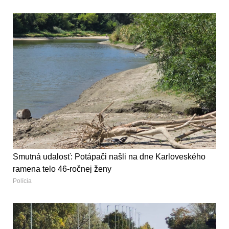
Smutná udalosť: Potápači našli na dne Karloveského
ramena telo 46-ročnej ženy
Polícia