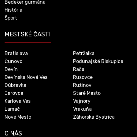
Bedeker gurmána
História
Šport
MESTSKÉ ČASTI
Bratislava
Petržalka
Čunovo
Podunajské Biskupice
Devín
Rača
Devínska Nová Ves
Rusovce
Dúbravka
Ružinov
Jarovce
Staré Mesto
Karlova Ves
Vajnory
Lamač
Vrakuňa
Nové Mesto
Záhorská Bystrica
O NÁS