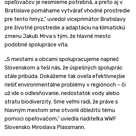
opeľovačov je nesmierne potrebná, a preto aj v
Bratislave pomáhame vytvárať vhodné prostredie
pre tento hmyz,“ uviedol viceprimátor Bratislavy
pre životné prostredie a adaptáciu na klimatickú
zmenu Jakub Mrva s tým, že hlavné mesto
podobné spolupráce víta.
„S mestami a obcami spolupracujeme naprieč
Slovenskom a teší nás, že úspešných spoluprác
stále pribúda. Dokážeme tak oveľa efektívnejšie
riešiť environmentálne problémy v regiónoch – či
už ide o odlesňovanie, nedostatok vody alebo
stratu biodiverzity. Sme veľmi radi, že práve s
hlavným mestom sme otvorili dôležitú tému
pomoci opeľovačom,“ uviedla riaditeľka WWF
Slovensko Miroslava Plassmann.