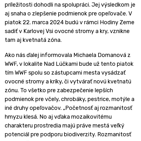
príležitosti dohodli na spolupráci. Jej výsledkom je
aj snaha o zlepšenie podmienok pre opeľovače. V
piatok 22. marca 2024 budú v rámci Hodiny Zeme
sadiť v Karlovej Vsi ovocné stromy a kry, vznikne
tam aj kvetnatá zóna.
Ako nás ďalej informovala Michaela Domanová z
WWF, v lokalite Nad Lúčkami bude už tento piatok
tím WWF spolu so zástupcami mesta vysádzať
ovocné stromy a kríky, či vytvárať novú kvetnatú
zónu. To všetko pre zabezpečenie lepších
podmienok pre včely, chrobáky, pestrice, motýle a
iné druhy opeľovačov. „Početnosť aj rozmanitosť
hmyzu klesá. No aj vďaka mozaikovitému
charakteru prostredia majú práve mestá veľký
potenciál pre podporu biodiverzity. Rozmanitosť