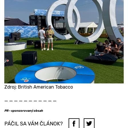
Zdroj: British American Tobacco
​_ _ _ _ _ _ _ _ _ _ _
PR - sponzorovaný obsah
PÁČIL SA VÁM ČLÁNOK?