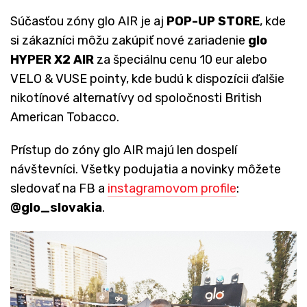
Súčasťou zóny glo AIR je aj
POP-UP STORE
, kde
si zákazníci môžu zakúpiť nové zariadenie
glo
HYPER X2 AIR
za špeciálnu cenu 10 eur alebo
VELO & VUSE pointy, kde budú k dispozícii ďalšie
nikotínové alternatívy
od spoločnosti British
American Tobacco.
Prístup do zóny glo AIR majú len dospelí
návštevníci. Všetky podujatia a novinky môžete
sledovať na FB a
instagramovom profile
:
@glo_slovakia
.