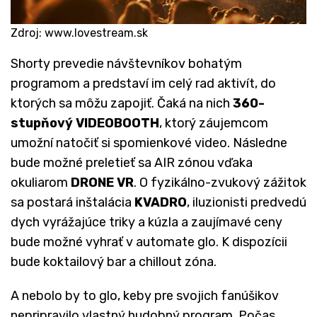
Zdroj: www.lovestream.sk
Shorty prevedie návštevníkov bohatým
programom a predstaví im celý rad aktivít, do
ktorých sa môžu zapojiť. Čaká na nich
360-
stupňový VIDEOBOOTH
, ktorý záujemcom
umožní natočiť si spomienkové video. Následne
bude možné preletieť sa AIR zónou vďaka
okuliarom
DRONE VR
. O fyzikálno-zvukový zážitok
sa postará inštalácia
KVADRO
, iluzionisti predvedú
dych vyrážajúce triky a kúzla a zaujímavé ceny
bude možné vyhrať v automate glo. K dispozícii
bude koktailový bar a chillout zóna.
A nebolo by to glo, keby pre svojich fanúšikov
nepripravilo vlastný hudobný program. Počas