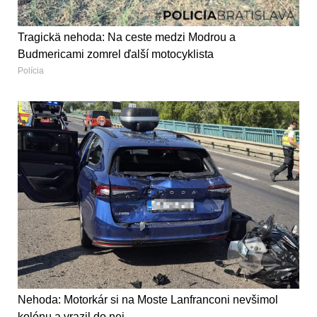
Tragickä nehoda: Na ceste medzi Modrou a
Budmericami zomrel ďalší motocyklista
Polícia
Nehoda: Motorkár si na Moste Lanfranconi nevšimol
kolónu a vrazil do nej