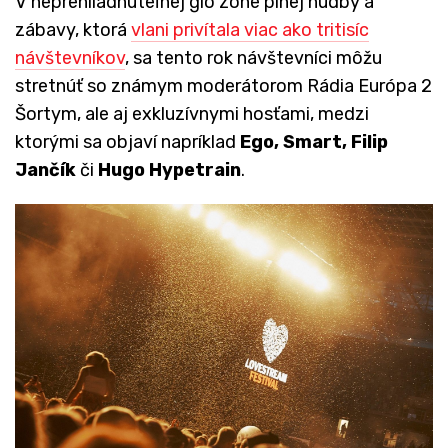
V neprehliadnuteľnej glo zóne plnej hudby a
zábavy, ktorá
vlani privítala viac ako tritisíc
návštevníkov
,
sa tento rok návštevníci môžu
stretnúť so známym moderátorom Rádia Európa 2
Šortym, ale aj exkluzívnymi hosťami, medzi
ktorými sa objaví napríklad
Ego, Smart, Filip
Jančík
či
Hugo Hypetrain
.