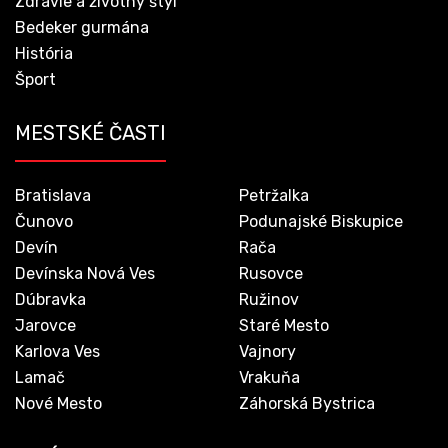
Zdravie a životný štýl
Bedeker gurmána
História
Šport
MESTSKÉ ČASTI
Bratislava
Petržalka
Čunovo
Podunajské Biskupice
Devín
Rača
Devínska Nová Ves
Rusovce
Dúbravka
Ružinov
Jarovce
Staré Mesto
Karlova Ves
Vajnory
Lamač
Vrakuňa
Nové Mesto
Záhorská Bystrica