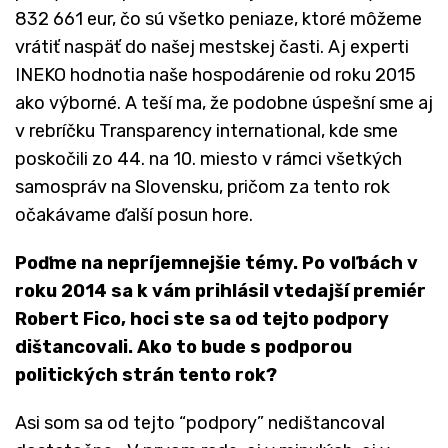
832 661 eur, čo sú všetko peniaze, ktoré môžeme
vrátiť naspäť do našej mestskej časti. Aj experti
INEKO hodnotia naše hospodárenie od roku 2015
ako výborné. A teší ma, že podobne úspešní sme aj
v rebríčku Transparency international, kde sme
poskočili zo 44. na 10. miesto v rámci všetkých
samospráv na Slovensku, pričom za tento rok
očakávame ďalší posun hore.
Poďme na nepríjemnejšie témy. Po voľbách v
roku 2014 sa k vám
prihlásil vtedajší premiér
Robert Fico, hoci ste sa od tejto podpory
dištancovali. Ako to bude s podporou
politických strán tento rok?
Asi som sa od tejto “podpory” nedištancoval