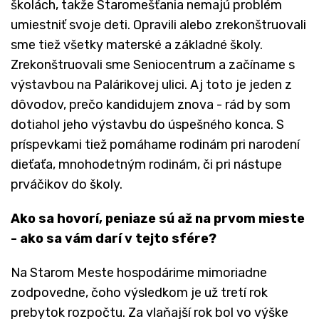
školách, takže Staromešťania nemajú problém
umiestniť svoje deti. Opravili alebo zrekonštruovali
sme tiež všetky materské a základné školy.
Zrekonštruovali sme Seniocentrum a začíname s
výstavbou na Palárikovej ulici. Aj toto je jeden z
dôvodov, prečo kandidujem znova - rád by som
dotiahol jeho výstavbu do úspešného konca. S
príspevkami tiež pomáhame rodinám pri narodení
dieťaťa, mnohodetným rodinám, či pri nástupe
prváčikov do školy.
Ako sa hovorí, peniaze sú až na prvom mieste
- ako sa vám darí v tejto sfére?
Na Starom Meste hospodárime mimoriadne
zodpovedne, čoho výsledkom je už tretí rok
prebytok rozpočtu. Za vlaňajší rok bol vo výške