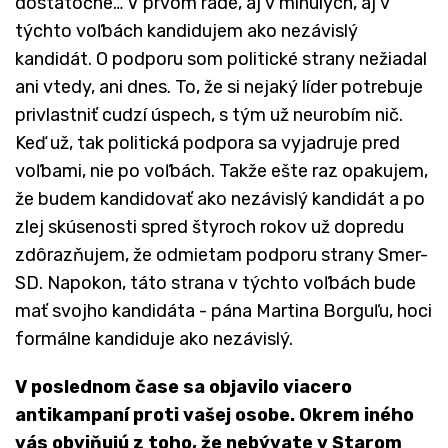
dostatočne… V prvom rade, aj v minulých, aj v
týchto voľbách kandidujem ako nezávislý
kandidát. O podporu som politické strany nežiadal
ani vtedy, ani dnes. To, že si nejaký líder potrebuje
privlastniť cudzí úspech, s tým už neurobím nič.
Keď už, tak politická podpora sa vyjadruje pred
voľbami, nie po voľbách. Takže ešte raz opakujem,
že budem kandidovať ako nezávislý kandidát a po
zlej skúsenosti spred štyroch rokov už dopredu
zdôrazňujem, že odmietam podporu strany Smer-
SD. Napokon, táto strana v týchto voľbách bude
mať svojho kandidáta - pána Martina Borguľu, hoci
formálne kandiduje ako nezávislý.
V poslednom čase sa objavilo viacero
antikampaní proti vašej osobe.
Okrem iného
vás obviňujú z toho, že nebývate v Starom