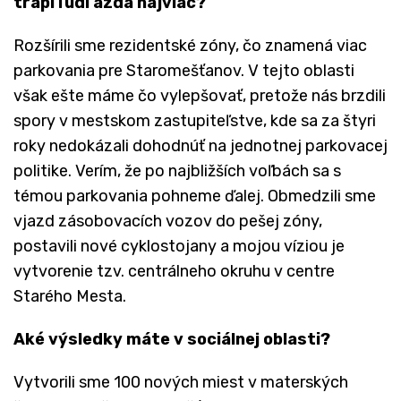
trápi ľudí azda najviac?
Rozšírili sme rezidentské zóny, čo znamená viac
parkovania pre Staromešťanov. V tejto oblasti
však ešte máme čo vylepšovať, pretože nás brzdili
spory v mestskom zastupiteľstve, kde sa za štyri
roky nedokázali dohodnúť na jednotnej parkovacej
politike. Verím, že po najbližších voľbách sa s
témou parkovania pohneme ďalej. Obmedzili sme
vjazd zásobovacích vozov do pešej zóny,
postavili nové cyklostojany a mojou víziou je
vytvorenie tzv. centrálneho okruhu v centre
Starého Mesta.
Aké výsledky máte v sociálnej oblasti?
Vytvorili sme 100 nových miest v materských