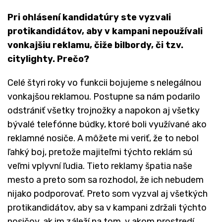
Pri ohlásení kandidatúry ste vyzvali
protikandidátov, aby v kampani
nepoužívali
vonkajšiu reklamu, čiže bilbordy, či tzv.
citylighty. Prečo?
Celé štyri roky vo funkcii bojujeme s nelegálnou
vonkajšou reklamou. Postupne sa nám podarilo
odstrániť všetky trojnožky a napokon aj všetky
bývalé telefónne búdky, ktoré boli využívané ako
reklamné nosiče. A môžete mi veriť, že to nebol
ľahký boj, pretože majiteľmi týchto reklám sú
veľmi vplyvní ľudia. Tieto reklamy špatia naše
mesto a preto som sa rozhodol, že ich nebudem
nijako podporovať. Preto som vyzval aj všetkých
protikandidátov, aby sa v kampani zdržali týchto
nosičov, ak im záleží na tom, v akom prostredí