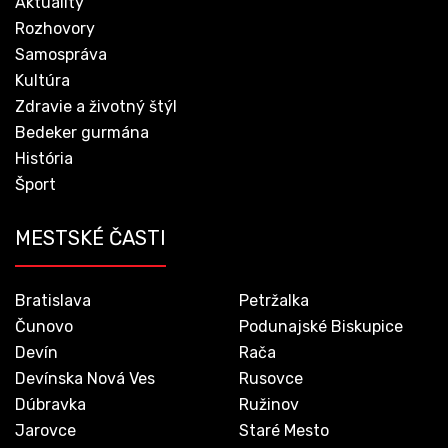
Aktuality
Rozhovory
Samospráva
Kultúra
Zdravie a životný štýl
Bedeker gurmána
História
Šport
MESTSKÉ ČASTI
Bratislava
Petržalka
Čunovo
Podunajské Biskupice
Devín
Rača
Devínska Nová Ves
Rusovce
Dúbravka
Ružinov
Jarovce
Staré Mesto