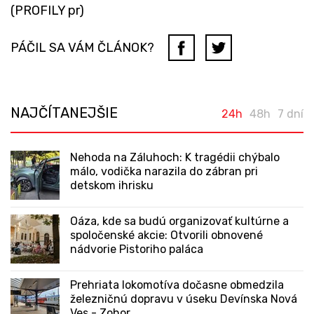
(PROFILY pr)
PÁČIL SA VÁM ČLÁNOK?
NAJČÍTANEJŠIE
24h
48h
7 dní
Nehoda na Záluhoch: K tragédii chýbalo
málo, vodička narazila do zábran pri
detskom ihrisku
Oáza, kde sa budú organizovať kultúrne a
spoločenské akcie: Otvorili obnovené
nádvorie Pistoriho paláca
Prehriata lokomotíva dočasne obmedzila
železničnú dopravu v úseku Devínska Nová
Ves - Zohor