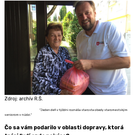
Zdroj: archív R.Š.
​"Jeden deň v týždni roznáša starosta obedy staromestským
seniorom v núdzi."
Čo sa vám podarilo v oblasti dopravy, ktorá