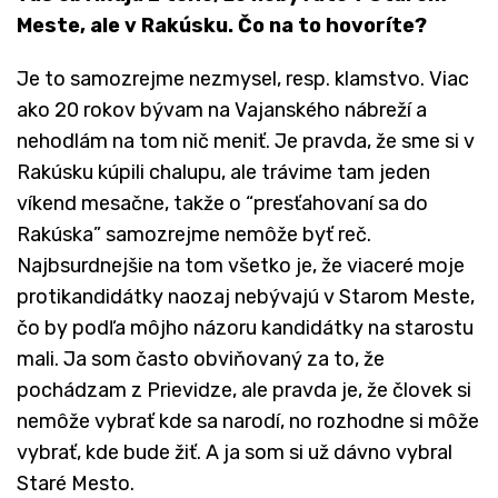
Meste, ale v
Rakúsku. Čo na to hovoríte?
Je to samozrejme nezmysel, resp. klamstvo. Viac
ako 20 rokov bývam na Vajanského nábreží a
nehodlám na tom nič meniť. Je pravda, že sme si v
Rakúsku kúpili chalupu, ale trávime tam jeden
víkend mesačne, takže o “presťahovaní sa do
Rakúska” samozrejme nemôže byť reč.
Najbsurdnejšie na tom všetko je, že viaceré moje
protikandidátky naozaj nebývajú v Starom Meste,
čo by podľa môjho názoru kandidátky na starostu
mali. Ja som často obviňovaný za to, že
pochádzam z Prievidze, ale pravda je, že človek si
nemôže vybrať kde sa narodí, no rozhodne si môže
vybrať, kde bude žiť. A ja som si už dávno vybral
Staré Mesto.