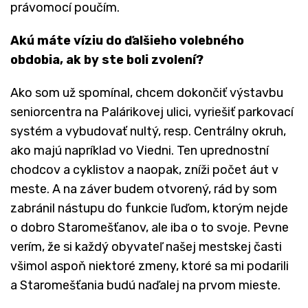
právomocí poučím.
Akú máte víziu do ďalšieho volebného
obdobia, ak by ste boli zvolení?
Ako som už spomínal, chcem dokončiť výstavbu
seniorcentra na Palárikovej ulici, vyriešiť parkovací
systém a vybudovať nultý, resp. Centrálny okruh,
ako majú napríklad vo Viedni. Ten uprednostní
chodcov a cyklistov a naopak, zníži počet áut v
meste. A na záver budem otvorený, rád by som
zabránil nástupu do funkcie ľuďom, ktorým nejde
o dobro Staromešťanov, ale iba o to svoje. Pevne
verím, že si každý obyvateľ našej mestskej časti
všimol aspoň niektoré zmeny, ktoré sa mi podarili
a Staromešťania budú naďalej na prvom mieste.