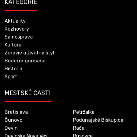
KATEGÓRIE
Aktuality
Rozhovory
Samospráva
Kultúra
Zdravie a životný štýl
Bedeker gurmána
História
Šport
MESTSKÉ ČASTI
Bratislava
Petržalka
Čunovo
Podunajské Biskupice
Devín
Rača
Devínska Nová Ves
Rusovce