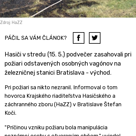
Zdroj: HaZZ
PÁČIL SA VÁM ČLÁNOK?
Hasiči v stredu (15. 5.) podvečer zasahovali pri
požiari odstavených osobných vagónov na
železničnej stanici Bratislava - východ.
Pri požiari sa nikto nezranil. Informoval o tom
hovorca Krajského riaditeľstva Hasičského a
záchranného zboru (HaZZ) v Bratislave Štefan
Koči.
"Príčinou vzniku požiaru bola manipulácia
neznámej osoby s otvoreným ohňom," uviedol