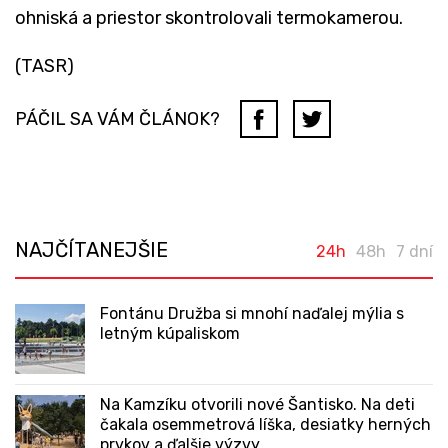
ohniská a priestor skontrolovali termokamerou.
(TASR)
PÁČIL SA VÁM ČLÁNOK?
NAJČÍTANEJŠIE
24h
48h
7 dní
Fontánu Družba si mnohí naďalej mýlia s
letným kúpaliskom
Na Kamzíku otvorili nové Šantisko. Na deti
čakala osemmetrová líška, desiatky herných
prvkov a ďalšie výzvy